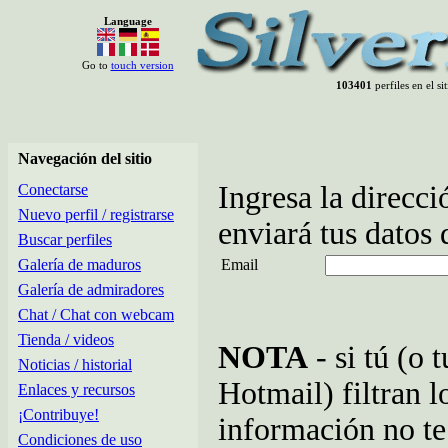
Language
Go to
touch version
103401
perfiles en el s
Navegación del sitio
Ingresa la direcci
Conectarse
Nuevo perfil / registrarse
enviará tus datos
Buscar perfiles
Galería de maduros
Email
Galería de admiradores
Chat / Chat con webcam
Tienda / videos
NOTA
- si tú (o
Noticias / historial
Hotmail) filtran l
Enlaces y recursos
¡Contribuye!
información no te
Condiciones de uso