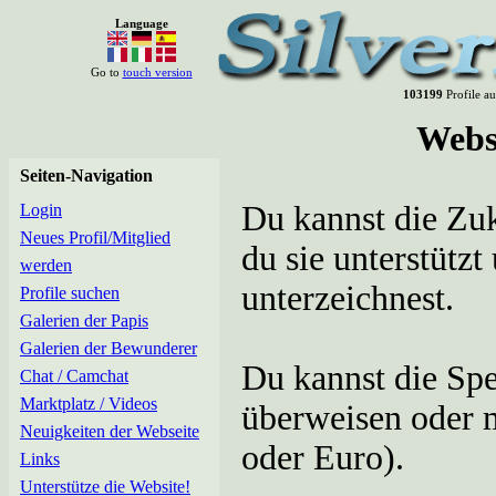
Language
Go to
touch version
103199
Profile au
Webse
Seiten-Navigation
Du kannst die Zuk
Login
Neues Profil/Mitglied
du sie unterstützt
werden
unterzeichnest.
Profile suchen
Galerien der Papis
Galerien der Bewunderer
Du kannst die Spe
Chat / Camchat
Marktplatz / Videos
überweisen oder m
Neuigkeiten der Webseite
oder Euro).
Links
Unterstütze die Website!